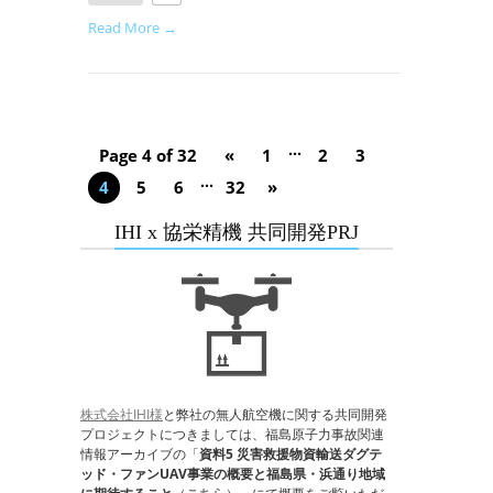
Read More →
...
Page 4 of 32
«
1
2
3
...
4
5
6
32
»
IHI x 協栄精機 共同開発PRJ
株式会社IHI様
と弊社の無人航空機に関する共同開発
プロジェクトにつきましては、福島原子力事故関連
情報アーカイブの「
資料5 災害救援物資輸送ダグテ
ッド・ファンUAV事業の概要と福島県・浜通り地域