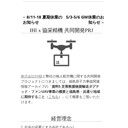
«
8/11-18 夏期休業の
5/3-5/6 GW休業のお
お知らせ
知らせ
»
IHI x 協栄精機 共同開発PRJ
株式会社IHI様
と弊社の無人航空機に関する共同開発
プロジェクトにつきましては、福島原子力事故関連
情報アーカイブの「
資料5 災害救援物資輸送ダグテ
ッド・ファンUAV事業の概要と福島県・浜通り地域
に期待すること
（
こちら
）」にて概要をご覧いただ
けます。
経営理念
1. 社会が必要とする会社であるべし