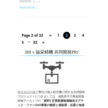
Read More →
Page 2 of 32
«
1
2
3
4
...
5
32
»
IHI x 協栄精機 共同開発PRJ
株式会社IHI様
と弊社の無人航空機に関する共同開発
プロジェクトにつきましては、福島原子力事故関連
情報アーカイブの「
資料5 災害救援物資輸送ダグテ
ッド・ファンUAV事業の概要と福島県・浜通り地域