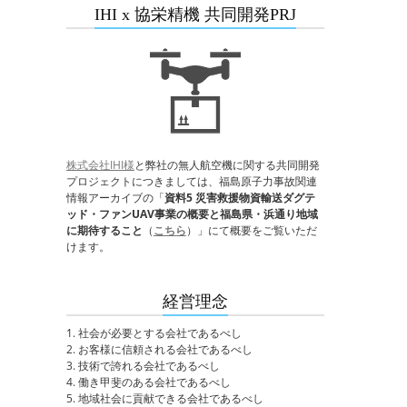
IHI x 協栄精機 共同開発PRJ
株式会社IHI様
と弊社の無人航空機に関する共同開発
プロジェクトにつきましては、福島原子力事故関連
情報アーカイブの「
資料5 災害救援物資輸送ダグテ
ッド・ファンUAV事業の概要と福島県・浜通り地域
に期待すること
（
こちら
）」にて概要をご覧いただ
けます。
経営理念
1. 社会が必要とする会社であるべし
2. お客様に信頼される会社であるべし
3. 技術で誇れる会社であるべし
4. 働き甲斐のある会社であるべし
5. 地域社会に貢献できる会社であるべし