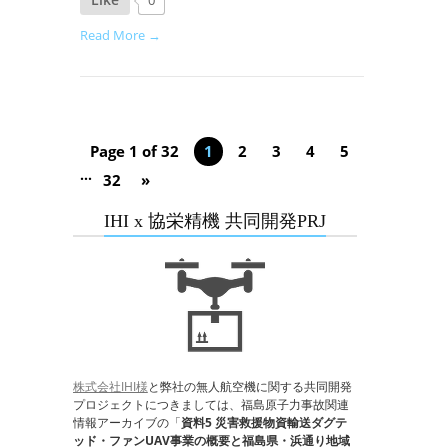
Read More →
Page 1 of 32
1
2
3
4
5
...
32
»
IHI x 協栄精機 共同開発PRJ
株式会社IHI様
と弊社の無人航空機に関する共同開発
プロジェクトにつきましては、福島原子力事故関連
情報アーカイブの「
資料5 災害救援物資輸送ダグテ
ッド・ファンUAV事業の概要と福島県・浜通り地域