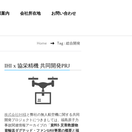
業案内
会社所在地
お問い合わせ
Home
Tag : 総合開発
IHI x 協栄精機 共同開発PRJ
株式会社IHI様
と弊社の無人航空機に関する共同
開発プロジェクトにつきましては、福島原子力
事故関連情報アーカイブの「
資料5 災害救援物
資輸送ダグテッド・ファンUAV事業の概要と福