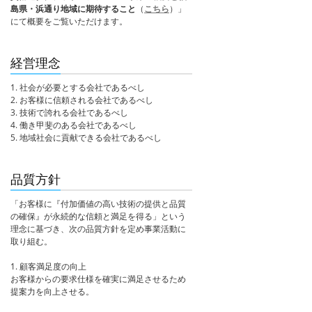
島県・浜通り地域に期待すること
（
こちら
）」
にて概要をご覧いただけます。
経営理念
1. 社会が必要とする会社であるべし
2. お客様に信頼される会社であるべし
3. 技術で誇れる会社であるべし
4. 働き甲斐のある会社であるべし
5. 地域社会に貢献できる会社であるべし
品質方針
「お客様に『付加価値の高い技術の提供と品質
の確保』が永続的な信頼と満足を得る」という
理念に基づき、次の品質方針を定め事業活動に
取り組む。
1. 顧客満足度の向上
お客様からの要求仕様を確実に満足させるため
提案力を向上させる。