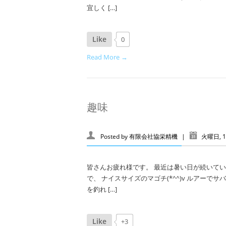
宜しく […]
Like
0
Read More →
趣味
Posted by
有限会社協栄精機
|
火曜日, 1
皆さんお疲れ様です。 最近は暑い日が続いて
で、 ナイスサイズのマゴチ(*^^)v ルアー
を釣れ […]
Like
+3