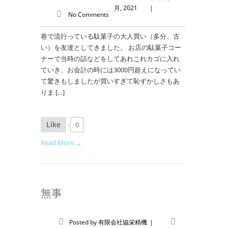
月, 2021
|
No Comments
巷で流行っている駄菓子の大人買い（多分、古
い）を友達としてきました。 お店の駄菓子コー
ナーで当時の話などをしてあれこれカゴに入れ
ていき、お会計の時には3000円超えになってい
て驚きもしましたが買いすぎて恥ずかしさもあ
りま […]
Like
0
Read More →
無事
Posted by
有限会社協栄精機
|