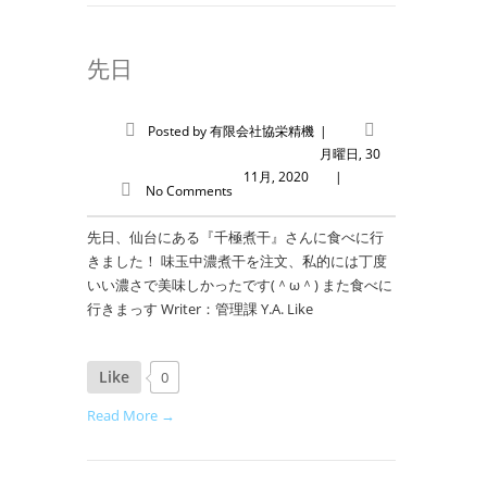
先日
Posted by
有限会社協栄精機
|
月曜日, 30
11月, 2020
|
No Comments
先日、仙台にある『千極煮干』さんに食べに行
きました！ 味玉中濃煮干を注文、私的には丁度
いい濃さで美味しかったです(＾ω＾) また食べに
行きまっす Writer：管理課 Y.A. Like
Like
0
Read More →