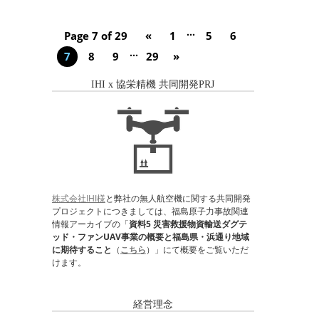
...
Page 7 of 29
«
1
5
6
...
7
8
9
29
»
IHI x 協栄精機 共同開発PRJ
株式会社IHI様
と弊社の無人航空機に関する共同開発
プロジェクトにつきましては、福島原子力事故関連
情報アーカイブの「
資料5 災害救援物資輸送ダグテ
ッド・ファンUAV事業の概要と福島県・浜通り地域
に期待すること
（
こちら
）」にて概要をご覧いただ
けます。
経営理念