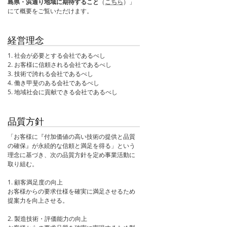
島県・浜通り地域に期待すること
（
こちら
）」
にて概要をご覧いただけます。
経営理念
1. 社会が必要とする会社であるべし
2. お客様に信頼される会社であるべし
3. 技術で誇れる会社であるべし
4. 働き甲斐のある会社であるべし
5. 地域社会に貢献できる会社であるべし
品質方針
「お客様に『付加価値の高い技術の提供と品質
の確保』が永続的な信頼と満足を得る」という
理念に基づき、次の品質方針を定め事業活動に
取り組む。
1. 顧客満足度の向上
お客様からの要求仕様を確実に満足させるため
提案力を向上させる。
2. 製造技術・評価能力の向上