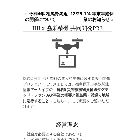
«
令和4年 相馬野馬追
12/29-1/4 年末年始休
の開催について
業のお知らせ
»
IHI x 協栄精機 共同開発PRJ
株式会社IHI様
と弊社の無人航空機に関する共同開発
プロジェクトにつきましては、福島原子力事故関連
情報アーカイブの「
資料5 災害救援物資輸送ダグテ
ッド・ファンUAV事業の概要と福島県・浜通り地域
に期待すること
（
こちら
）」にて概要をご覧いただ
けます。
経営理念
1. 社会が必要とする会社であるべし
2. お客様に信頼される会社であるべし