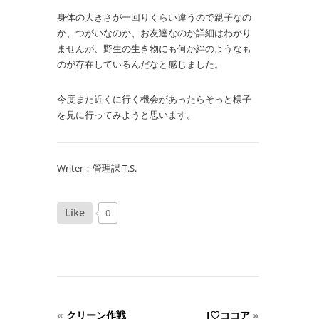
身体の大きさが一回りくらい違うので親子なの
か、つがいなのか、お友達なのか詳細はわかり
ませんが、野生の生き物にも何か絆のようなも
のが存在しているんだなと感じました。
今度また近くに行く機会があったらそっと様子
を見に行ってみようと思います。
Writer：管理課 T.S.
Like
0
«
クリーン作戦
I♡ココア
»