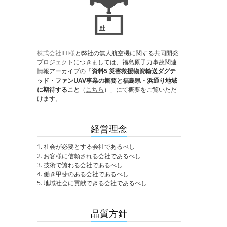
株式会社IHI様
と弊社の無人航空機に関する共同開発
プロジェクトにつきましては、福島原子力事故関連
情報アーカイブの「
資料5 災害救援物資輸送ダグテ
ッド・ファンUAV事業の概要と福島県・浜通り地域
に期待すること
（
こちら
）」にて概要をご覧いただ
けます。
経営理念
1. 社会が必要とする会社であるべし
2. お客様に信頼される会社であるべし
3. 技術で誇れる会社であるべし
4. 働き甲斐のある会社であるべし
5. 地域社会に貢献できる会社であるべし
品質方針