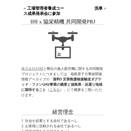
«
工場管理者養成コー
洗車
»
ス成果発表会に参加
IHI x 協栄精機 共同開発PRJ
株式会社IHI様
と弊社の無人航空機に関する共同開発
プロジェクトにつきましては、福島原子力事故関連
情報アーカイブの「
資料5 災害救援物資輸送ダグテ
ッド・ファンUAV事業の概要と福島県・浜通り地域
に期待すること
（
こちら
）」にて概要をご覧いただ
けます。
経営理念
1. 社会が必要とする会社であるべし
2. お客様に信頼される会社であるべし