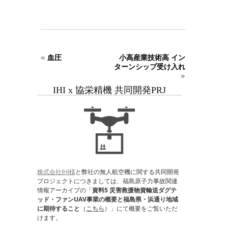
«
血圧
小高産業技術高 イン
ターンシップ受け入れ
»
IHI x 協栄精機 共同開発PRJ
株式会社IHI様
と弊社の無人航空機に関する共同開発
プロジェクトにつきましては、福島原子力事故関連
情報アーカイブの「
資料5 災害救援物資輸送ダグテ
ッド・ファンUAV事業の概要と福島県・浜通り地域
に期待すること
（
こちら
）」にて概要をご覧いただ
けます。