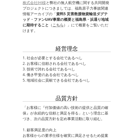
株式会社IHI様
と弊社の無人航空機に関する共同開発
プロジェクトにつきましては、福島原子力事故関連
情報アーカイブの「
資料5 災害救援物資輸送ダグテ
ッド・ファンUAV事業の概要と福島県・浜通り地域
に期待すること
（
こちら
）」にて概要をご覧いただ
けます。
経営理念
1. 社会が必要とする会社であるべし
2. お客様に信頼される会社であるべし
3. 技術で誇れる会社であるべし
4. 働き甲斐のある会社であるべし
5. 地域社会に貢献できる会社であるべし
品質方針
「お客様に『付加価値の高い技術の提供と品質の確
保』が永続的な信頼と満足を得る」という理念に基
づき、次の品質方針を定め事業活動に取り組む。
1. 顧客満足度の向上
お客様からの要求仕様を確実に満足させるため提案