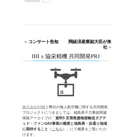
«
コンサート告知
関経済産業副大臣が来
社
»
IHI x 協栄精機 共同開発PRJ
株式会社IHI様
と弊社の無人航空機に関する共同開発
プロジェクトにつきましては、福島原子力事故関連
情報アーカイブの「
資料5 災害救援物資輸送ダグテ
ッド・ファンUAV事業の概要と福島県・浜通り地域
に期待すること
（
こちら
）」にて概要をご覧いただ
けます。