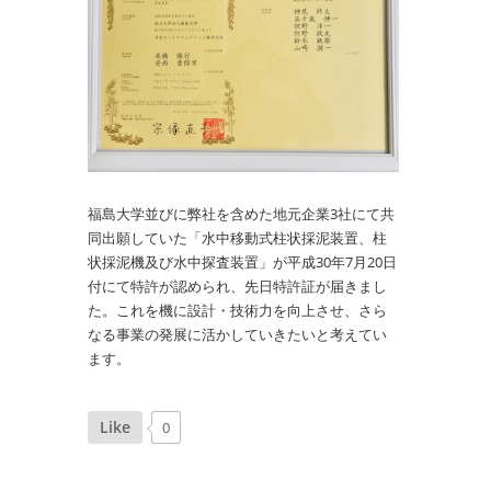
福島大学並びに弊社を含めた地元企業3社にて共
同出願していた「水中移動式柱状採泥装置、柱
状採泥機及び水中探査装置」が平成30年7月20日
付にて特許が認められ、先日特許証が届きまし
た。これを機に設計・技術力を向上させ、さら
なる事業の発展に活かしていきたいと考えてい
ます。
Like
0