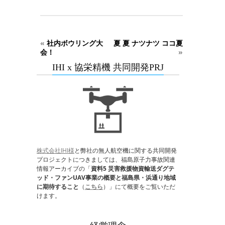
«
社内ボウリング大
夏 夏 ナツナツ ココ夏
会！
»
IHI x 協栄精機 共同開発PRJ
株式会社IHI様
と弊社の無人航空機に関する共同開発
プロジェクトにつきましては、福島原子力事故関連
情報アーカイブの「
資料5 災害救援物資輸送ダグテ
ッド・ファンUAV事業の概要と福島県・浜通り地域
に期待すること
（
こちら
）」にて概要をご覧いただ
けます。