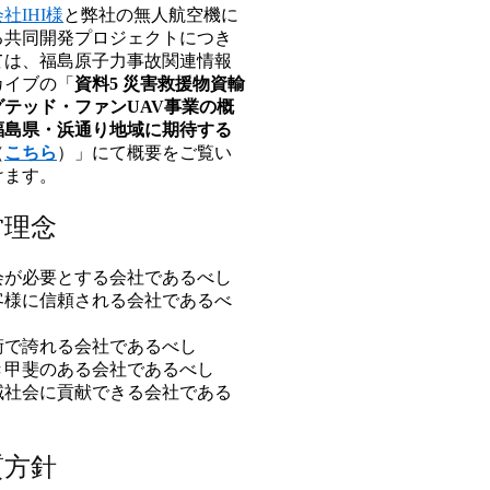
社IHI様
と弊社の無人航空機に
る共同開発プロジェクトにつき
ては、福島原子力事故関連情報
カイブの「
資料5 災害救援物資輸
グテッド・ファンUAV事業の概
福島県・浜通り地域に期待する
（
こちら
）」にて概要をご覧い
けます。
営理念
社会が必要とする会社であるべし
お客様に信頼される会社であるべ
技術で誇れる会社であるべし
働き甲斐のある会社であるべし
地域社会に貢献できる会社である
質方針