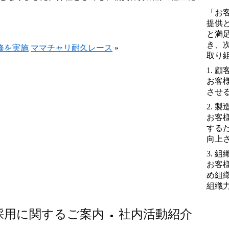
「お
提供
と満
き、
修を実施
ママチャリ耐久レース
»
取り
1. 
お客
させ
2. 
お客
する
向上
3. 
お客
め組
組織
採用に関するご案内
社内活動紹介