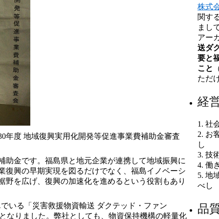
株式会
関す
まし
アー
送ダ
要と
こと
ただ
経
1. 
2. 
30年度 地域復興実用化開発等促進事業費補助金審査
し
3. 
補助金です。福島県と地元企業が連携して地域振興に
4. 
業復興の早期実現を図るだけでなく、福島イノベーシ
5. 
裾野を広げ、復興の加速化を進めるという役割もあり
べし
んでいる「災害救援物資輸送 ダクテッド・ファン
品
度となりました。弊社としても、物資保持機構の軽量化