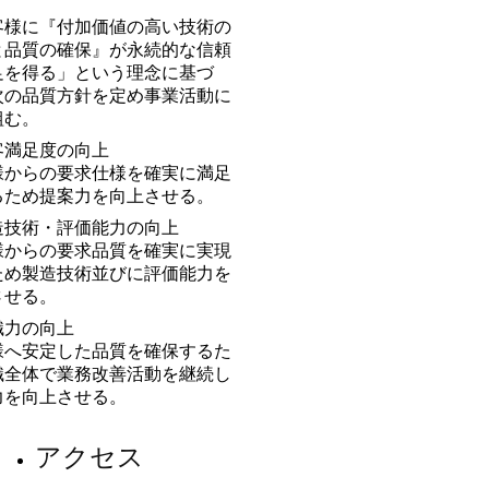
客様に『付加価値の高い技術の
と品質の確保』が永続的な信頼
足を得る」という理念に基づ
次の品質方針を定め事業活動に
組む。
顧客満足度の向上
様からの要求仕様を確実に満足
るため提案力を向上させる。
製造技術・評価能力の向上
様からの要求品質を確実に実現
ため製造技術並びに評価能力を
させる。
組織力の向上
様へ安定した品質を確保するた
織全体で業務改善活動を継続し
力を向上させる。
アクセス