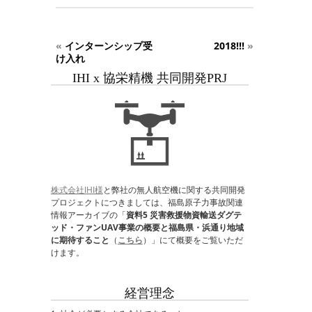
«
インターンシップ受
2018!!!
»
け入れ
IHI x 協栄精機 共同開発PRJ
株式会社IHI様
と弊社の無人航空機に関する共同開発
プロジェクトにつきましては、福島原子力事故関連
情報アーカイブの「
資料5 災害救援物資輸送ダグテ
ッド・ファンUAV事業の概要と福島県・浜通り地域
に期待すること
（
こちら
）」にて概要をご覧いただ
けます。
経営理念