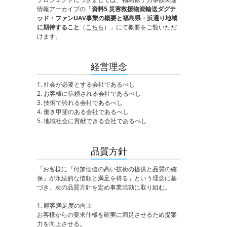
情報アーカイブの「
資料5 災害救援物資輸送ダグテ
ッド・ファンUAV事業の概要と福島県・浜通り地域
に期待すること
（
こちら
）」にて概要をご覧いただ
けます。
経営理念
1. 社会が必要とする会社であるべし
2. お客様に信頼される会社であるべし
3. 技術で誇れる会社であるべし
4. 働き甲斐のある会社であるべし
5. 地域社会に貢献できる会社であるべし
品質方針
「お客様に『付加価値の高い技術の提供と品質の確
保』が永続的な信頼と満足を得る」という理念に基
づき、次の品質方針を定め事業活動に取り組む。
1. 顧客満足度の向上
お客様からの要求仕様を確実に満足させるため提案
力を向上させる。