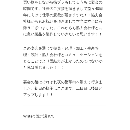
買い物をしながら街プラもしてるうちに宴会の
時間です。社長のご挨拶を頂きまして益々40周
年に向けて仕事の意欲が湧きますね！！協力会
社様からもお祝いを頂きまして本当に本当に有
難うございました。これからも協力会社様と共
に良い製品を製作していきたいと思います！！
この宴会を通じて役員・経理・加工・生産管
理・設計・協力会社様とコミュニケーションを
とることでより団結力が上がったのではないか
と私は感じました！！！
宴会の後はそれぞれ夜の繁華街へ消えて行きま
した。初日の様子はここまで、二日目は後ほど
アップします！！
Writer: 設計課 K.Y.