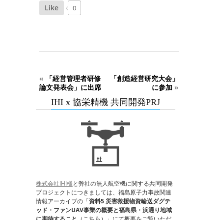
Like
0
«
「経営管理者研修
「創造経営研究大会」
論文発表会」に出席
に参加
»
IHI x 協栄精機 共同開発PRJ
株式会社IHI様
と弊社の無人航空機に関する共同開発
プロジェクトにつきましては、福島原子力事故関連
情報アーカイブの「
資料5 災害救援物資輸送ダグテ
ッド・ファンUAV事業の概要と福島県・浜通り地域
に期待すること
（
こちら
）」にて概要をご覧いただ