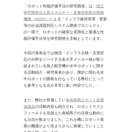
「ロボット性能評価手法の研究開発」は、
国立
研究開発法人新エネルギー・産業技術総合開発
機構（NEDO）
による「インフラ維持管理・更新
等の社会課題対応システム開発プロジェクト」
の一環で、ロボットの確実な実用化と最適な性
能評価手法等を研究開発を主軸としています。
今回の発表会では物流・インフラ点検・災害対
応の分野をリードする各大手メーカー様が取り
組まれている無人航空機や水中ロボットに関す
る活動紹介・研究発表があり、廃炉に関わる水
中ロボットの開発を行なっている弊社にとって
も参考となる点が非常に多い内容でした。
また、弊社が所属している
南相馬ロボット産業
協議会
の活動内容も紹介され、ロボットテスト
フィールドを見据えた南相馬での活発な動向に
も注目が集まりました。これを機にロボット産
業の機運がより高まりさらに発展していくこと