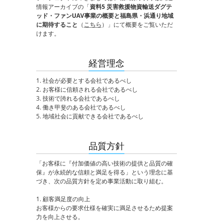
情報アーカイブの「
資料5 災害救援物資輸送ダグテ
ッド・ファンUAV事業の概要と福島県・浜通り地域
に期待すること
（
こちら
）」にて概要をご覧いただ
けます。
経営理念
1. 社会が必要とする会社であるべし
2. お客様に信頼される会社であるべし
3. 技術で誇れる会社であるべし
4. 働き甲斐のある会社であるべし
5. 地域社会に貢献できる会社であるべし
品質方針
「お客様に『付加価値の高い技術の提供と品質の確
保』が永続的な信頼と満足を得る」という理念に基
づき、次の品質方針を定め事業活動に取り組む。
1. 顧客満足度の向上
お客様からの要求仕様を確実に満足させるため提案
力を向上させる。