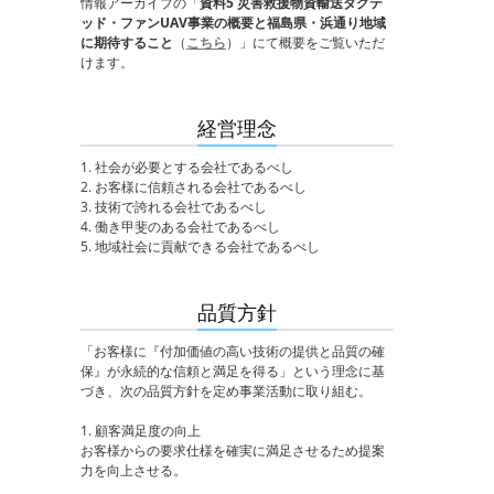
情報アーカイブの「
資料5 災害救援物資輸送ダグテ
ッド・ファンUAV事業の概要と福島県・浜通り地域
に期待すること
（
こちら
）」にて概要をご覧いただ
けます。
経営理念
1. 社会が必要とする会社であるべし
2. お客様に信頼される会社であるべし
3. 技術で誇れる会社であるべし
4. 働き甲斐のある会社であるべし
5. 地域社会に貢献できる会社であるべし
品質方針
「お客様に『付加価値の高い技術の提供と品質の確
保』が永続的な信頼と満足を得る」という理念に基
づき、次の品質方針を定め事業活動に取り組む。
1. 顧客満足度の向上
お客様からの要求仕様を確実に満足させるため提案
力を向上させる。