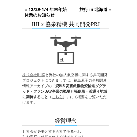
«
12/29-1/4 年末年始
旅行 in 北海道
»
休業のお知らせ
IHI x 協栄精機 共同開発PRJ
株式会社IHI様
と弊社の無人航空機に関する共同開発
プロジェクトにつきましては、福島原子力事故関連
情報アーカイブの「
資料5 災害救援物資輸送ダグテ
ッド・ファンUAV事業の概要と福島県・浜通り地域
に期待すること
（
こちら
）」にて概要をご覧いただ
けます。
経営理念
1. 社会が必要とする会社であるべし
2. お客様に信頼される会社であるべし