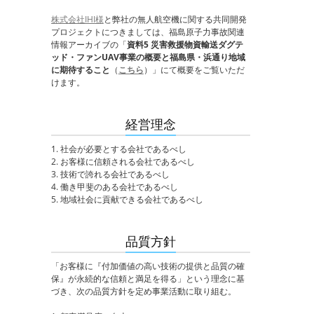
株式会社IHI様
と弊社の無人航空機に関する共同開発
プロジェクトにつきましては、福島原子力事故関連
情報アーカイブの「
資料5 災害救援物資輸送ダグテ
ッド・ファンUAV事業の概要と福島県・浜通り地域
に期待すること
（
こちら
）」にて概要をご覧いただ
けます。
経営理念
1. 社会が必要とする会社であるべし
2. お客様に信頼される会社であるべし
3. 技術で誇れる会社であるべし
4. 働き甲斐のある会社であるべし
5. 地域社会に貢献できる会社であるべし
品質方針
「お客様に『付加価値の高い技術の提供と品質の確
保』が永続的な信頼と満足を得る」という理念に基
づき、次の品質方針を定め事業活動に取り組む。