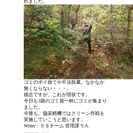
れました。
ゴミのポイ捨てや不法投棄。なかなか
無くならない・・・。
残念ですが、これが現状です。
今日も3袋のゴミ袋一杯にゴミが集まり
ました。
今後も、協栄精機ではクリーン作戦を
実施していこうと思います。
Writer：５Ｓチーム 管理課 Y.A.