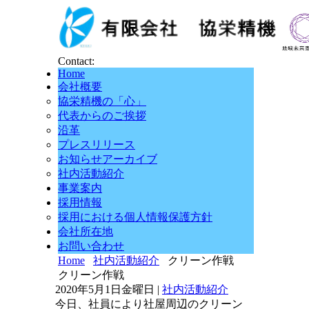
Contact:
Home
会社概要
協栄精機の「心」
代表からのご挨拶
沿革
プレスリリース
お知らせアーカイブ
社内活動紹介
事業案内
採用情報
採用における個人情報保護方針
会社所在地
お問い合わせ
Home
社内活動紹介
クリーン作戦
クリーン作戦
2020年5月1日金曜日 |
社内活動紹介
今日、社員により社屋周辺のクリーン